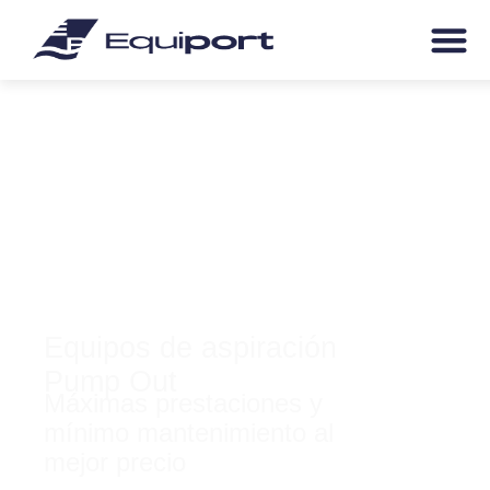
Equipos de aspiración
Pump Out
Máximas prestaciones
y
mínimo mantenimiento
al
mejor precio