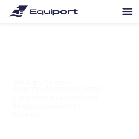
Modul'up y Quickrack
Aumenta de manera simple
y económica tu capacidad
de almacenamiento /
hivernaje