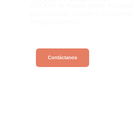
ASCOM la mayor gama europea 
para
varada,
botadura y movimie
embarcaciones.
Contáctanos